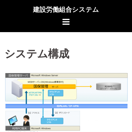
コ
建設労働組合システム
ン
テ
ン
ツ
へ
システム構成
ス
キ
ッ
プ